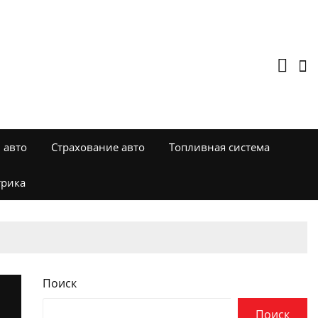
 авто
Страхование авто
Топливная система
трика
Поиск
Поиск