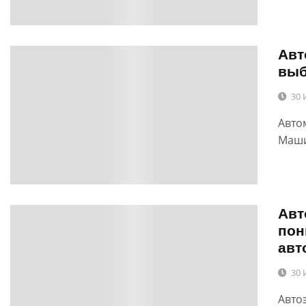
Авт
0
выб
30 
Авто
Маши
Авт
0
пон
авт
30 
Авто