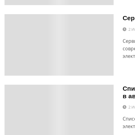
Сер
0
2 И
Серв
совр
элек
Спи
0
в а
2 И
Спис
элек