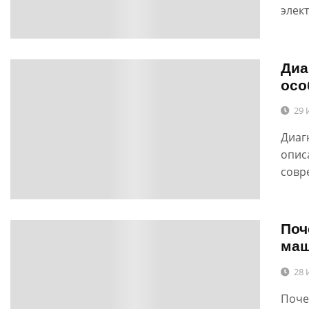
элек
Диа
0
осо
29 
Диаг
опис
совр
Поч
0
ма
28 
Поче