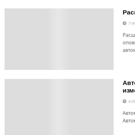
Рас
0
7 И
Расш
опов
авто
Авт
0
изм
4 И
Авто
Авто