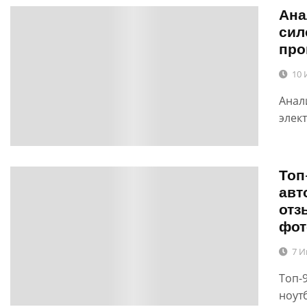
Ана
0
сил
про
10 
Анал
элект
Топ
0
авт
отз
фот
7 И
Топ-
ноут