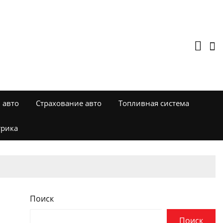
 авто
Страхование авто
Топливная система
трика
Поиск
Поиск