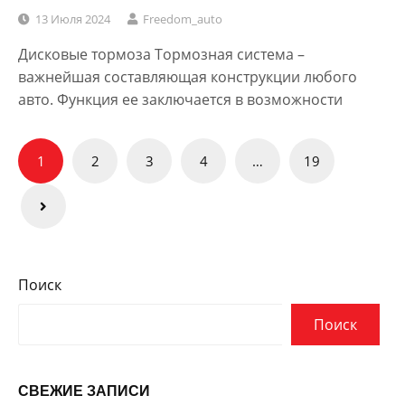
13 Июля 2024
Freedom_auto
Дисковые тормоза Тормозная система –
важнейшая составляющая конструкции любого
авто. Функция ее заключается в возможности
Пагинация
1
2
3
4
…
19
записей
Поиск
Поиск
СВЕЖИЕ ЗАПИСИ