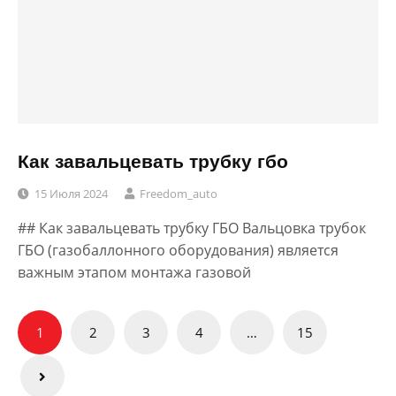
Как завальцевать трубку гбо
15 Июля 2024
Freedom_auto
## Как завальцевать трубку ГБО Вальцовка трубок
ГБО (газобаллонного оборудования) является
важным этапом монтажа газовой
Пагинация
1
2
3
4
…
15
записей