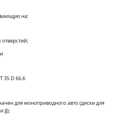
ывающую на:
 отверстий;
 35 D 66.6
значен для моноприводного авто (диски для
JJ);