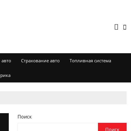
 авто
Страхование авто
Топливная система
трика
Поиск
Поиск