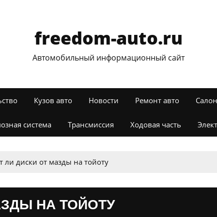
freedom-auto.ru
Автомобильный информационный сайт
ьство
Кузов авто
Новости
Ремонт авто
Салон
озная система
Трансмиссия
Ходовая часть
Элек
 ли диски от мазды на тойоту
АЗДЫ НА ТОЙОТУ