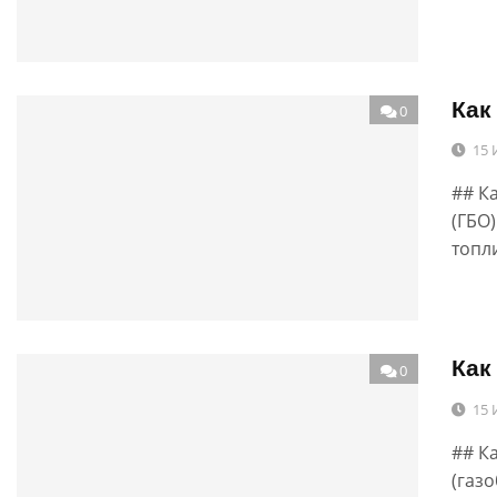
Как
0
15 
## К
(ГБО
топл
Как
0
15 
## К
(газ