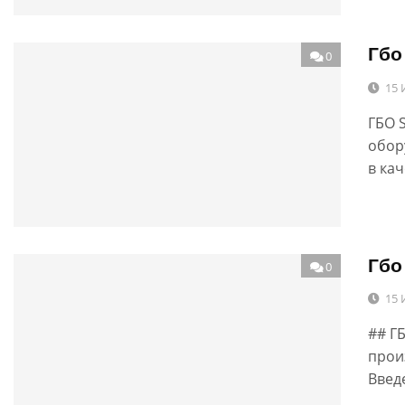
Гбо
0
15 
ГБО 
обор
в ка
Гбо
0
15 
## Г
прои
Введ