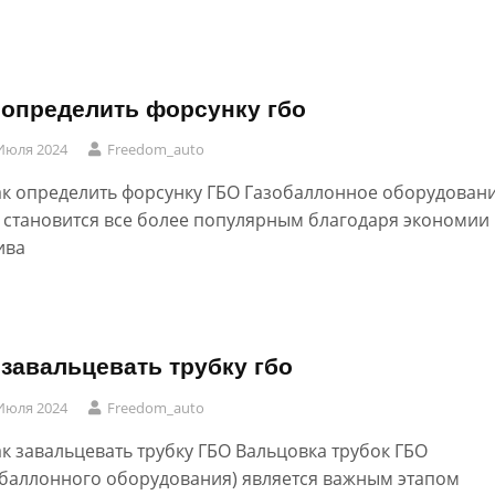
 определить форсунку гбо
Июля 2024
Freedom_auto
ак определить форсунку ГБО Газобаллонное оборудован
) становится все более популярным благодаря экономии
ива
 завальцевать трубку гбо
Июля 2024
Freedom_auto
ак завальцевать трубку ГБО Вальцовка трубок ГБО
обаллонного оборудования) является важным этапом