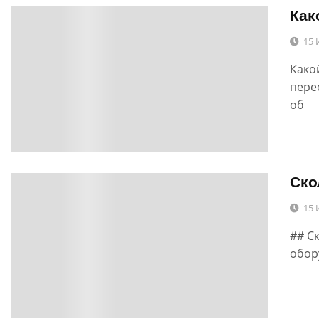
Как
0
15 
Како
пере
об
Ско
0
15 
## С
обор