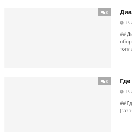
Диа
0
15 
## Д
обор
топл
Где
0
15 
## Г
(газ