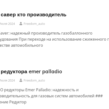
 савер кто производитель
Июля 2024
Freedom_auto
Saver: надежный производитель газобаллонного
удования При переходе на использование сжиженного г
честве автомобильного
 редуктора emer palladio
Июля 2024
Freedom_auto
БО редукторы Emer Palladio: надежность и
зводительность для газовых систем автомобилей ###
ение Редуктор