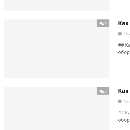
Как
0
15 
## К
обор
Как
0
15 
## К
обор