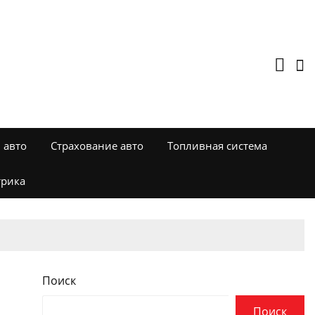
 авто
Страхование авто
Топливная система
трика
Поиск
Поиск