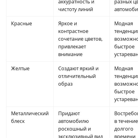
аккуратность и
разных ц
чистоту линий
автомоби
Красные
Яркое и
Модная
контрастное
тенденция
сочетание цветов,
возможн
привлекает
быстрое
внимание
устарева
Желтые
Создают яркий и
Модная
отличительный
тенденция
образ
возможн
быстрое
устарева
Металлический
Придают
Востребо
блеск
автомобилю
в течение
роскошный и
долгого
эксклюзивный вид
времени