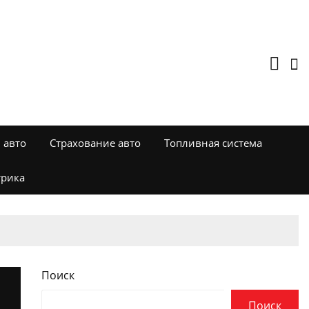
 авто
Страхование авто
Топливная система
трика
Поиск
Поиск