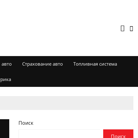
 авто
Страхование авто
Топливная система
трика
Поиск
Поиск