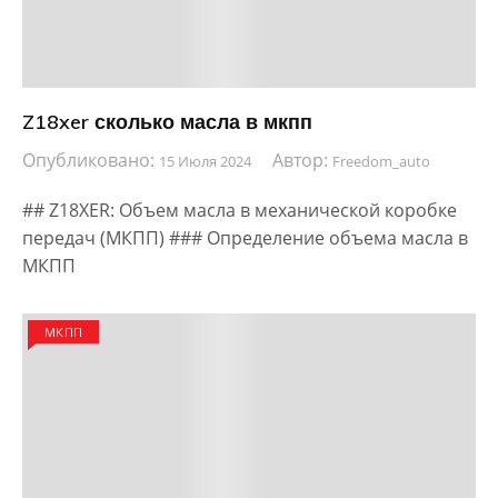
Z18xer сколько масла в мкпп
Опубликовано:
Автор:
15 Июля 2024
Freedom_auto
## Z18XER: Объем масла в механической коробке
передач (МКПП) ### Определение объема масла в
МКПП
МКПП