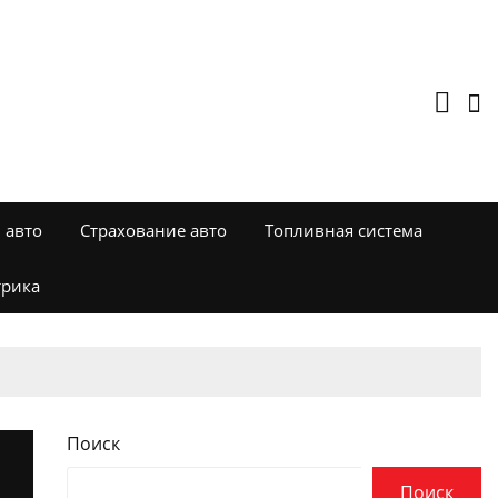
 авто
Страхование авто
Топливная система
трика
Поиск
Поиск