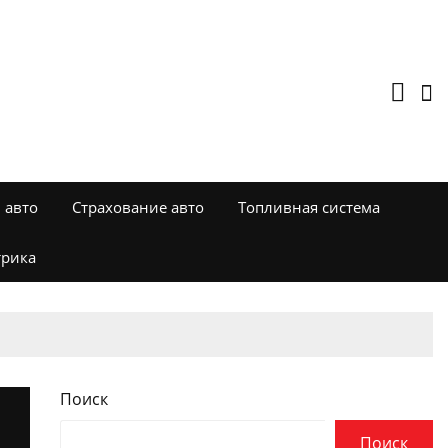
 авто
Страхование авто
Топливная система
трика
Поиск
Поиск