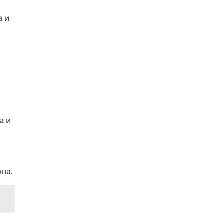
а и
а и
она.