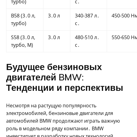
турбо)
с․
B58 (3․0 л,
3․0 л
340-387 л․
450-500 Н
турбо)
с․
S58 (3․0 л,
3․0 л
480-510 л․
550-650 Н
турбо, M)
с․
Будущее бензиновых
двигателей BMW:
Тенденции и перспективы
Несмотря на растущую популярность
электромобилей, бензиновые двигатели для
автомобилей BMW продолжают играть важную
роль в модельном ряду компании․ BMW
инвестирует в разработку новых технологий,