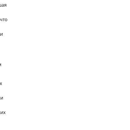
шая
 что
 и
м
х
ли
ких