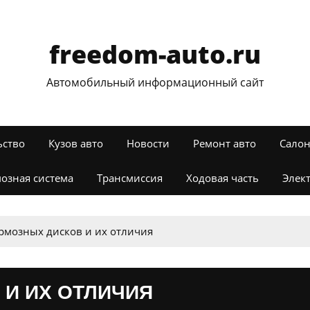
freedom-auto.ru
Автомобильный информационный сайт
ьство
Кузов авто
Новости
Ремонт авто
Салон
озная система
Трансмиссия
Ходовая часть
Элек
рмозных дисков и их отличия
И ИХ ОТЛИЧИЯ