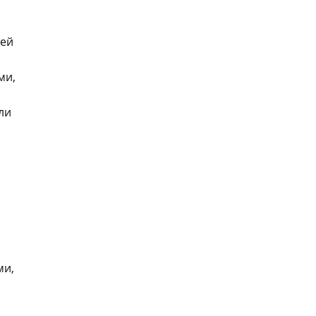
тей
ми,
ли
ми,