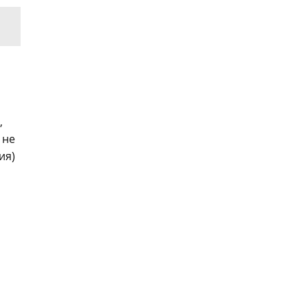
,
 не
ия)