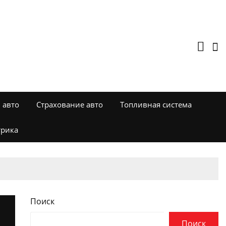
 авто
Страхование авто
Топливная система
трика
Поиск
Поиск