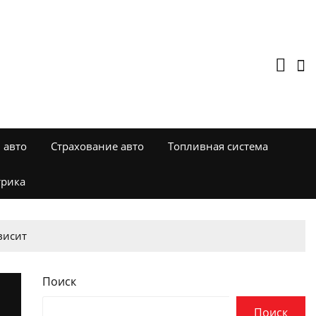
 авто
Страхование авто
Топливная система
трика
висит
Поиск
Поиск