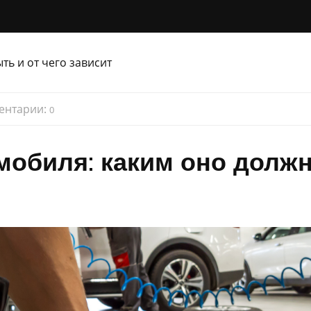
ентарии:
0
мобиля: каким оно долж