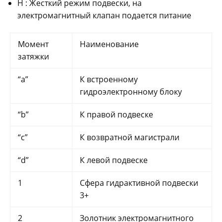
H : Жесткий режим подвески, на
электромагнитный клапан подается питание
Момент
Наименование
затяжки
“a”
К встроенному
гидроэлектронному блоку
“b”
К правой подвеске
“c”
К возвратной магистрали
“d”
К левой подвеске
1
Сфера гидрактивной подвески
3+
2
Золотник электромагнитного