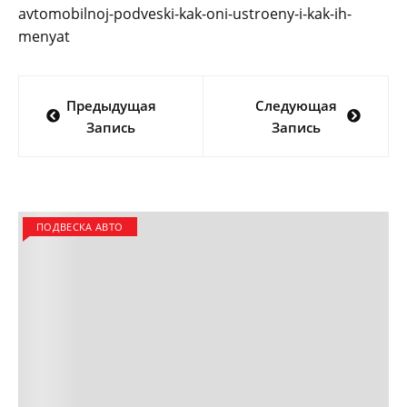
avtomobilnoj-podveski-kak-oni-ustroeny-i-kak-ih-
menyat
Навигация
Предыдущая
Следующая
по
Запись
Запись
записям
ПОДВЕСКА АВТО