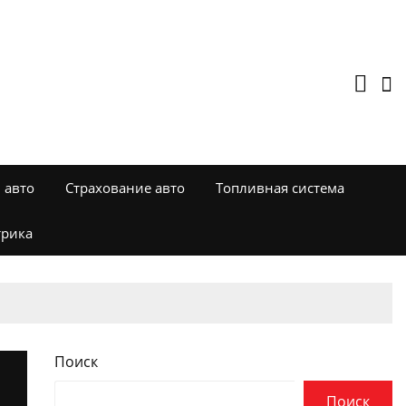
 авто
Страхование авто
Топливная система
трика
Поиск
Поиск