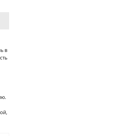
ь в
сть
ию.
ой,