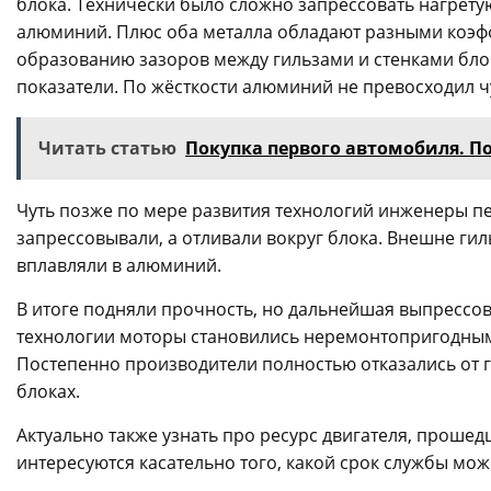
блока. Технически было сложно запрессовать нагретую
алюминий. Плюс оба металла обладают разными коэф
образованию зазоров между гильзами и стенками бло
показатели. По жёсткости алюминий не превосходил чу
Читать статью
Покупка первого автомобиля. П
Чуть позже по мере развития технологий инженеры пе
запрессовывали, а отливали вокруг блока. Внешне ги
вплавляли в алюминий.
В итоге подняли прочность, но дальнейшая выпрессов
технологии моторы становились неремонтопригодными
Постепенно производители полностью отказались от г
блоках.
Актуально также узнать про ресурс двигателя, прошед
интересуются касательно того, какой срок службы мо