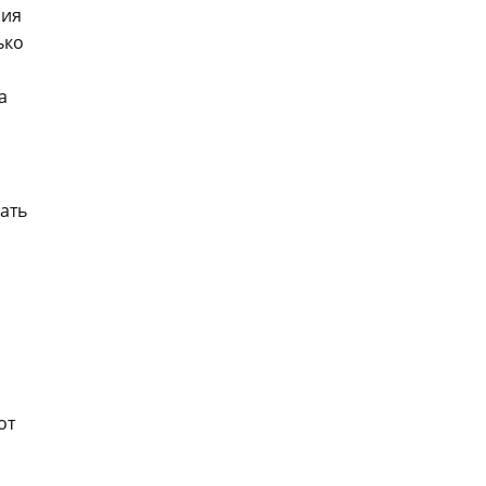
ния
ько
а
ать
от