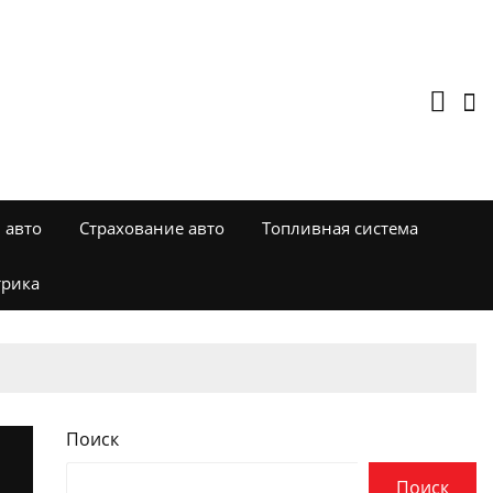
 авто
Страхование авто
Топливная система
трика
Поиск
Поиск