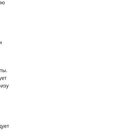
ию
и
ты.
ует
ризу
дует