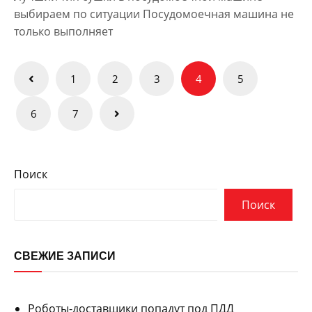
выбираем по ситуации Посудомоечная машина не
только выполняет
Пагинация
1
2
3
4
5
записей
6
7
Поиск
Поиск
СВЕЖИЕ ЗАПИСИ
Роботы-доставщики попадут под ПДД