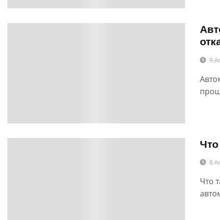
Авт
0
отк
9 А
Авто
прош
Что
0
8 А
Что 
авто