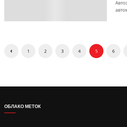
Авто
авто
Пагинация
1
2
3
4
5
6
записей
ОБЛАКО МЕТОК