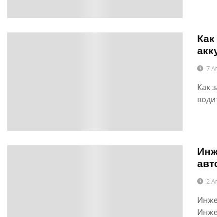
Как
0
акк
7 А
Как 
води
Инж
0
авт
2 А
Инже
Инже