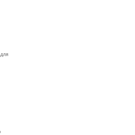
 для
О