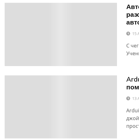
Авт
0
раз
авт
15 
С че
Учен
Ard
0
пом
13 
Ardu
джой
прос