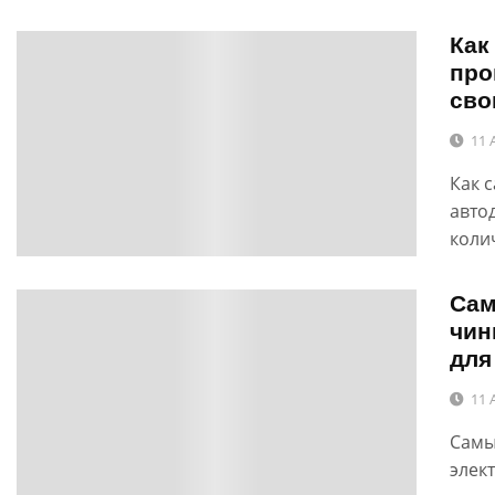
Как
0
про
сво
11 
Как 
авто
коли
Сам
0
чин
для
11 
Самы
элек