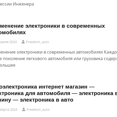
ессии Инженера
менение электроники в современных
омобилях
преля 2024
Freedom_auto
енение электроники в современных автомобилях Каждо
е поколение легкового автомобиля или грузовика содер
большее
оэлектроника интернет магазин —
ктроника для автомобиля — электроника 
ину — электроника в авто
Марта 2024
Freedom_auto