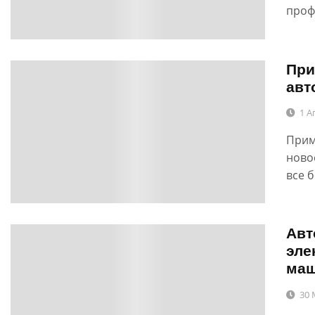
проф
При
0
авт
1 А
Прим
ново
все 
Авт
0
эле
маш
30 