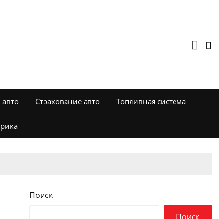
 авто
Страхование авто
Топливная система
трика
Поиск
Поиск