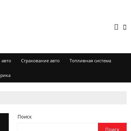
 авто
Страхование авто
Топливная система
трика
Поиск
Поиск