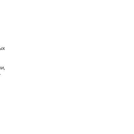
ых
и,
т