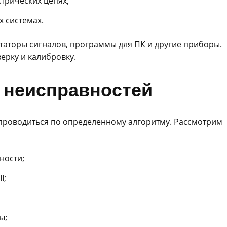
трических цепях;
 системах.
таторы сигналов, программы для ПК и другие приборы.
ерку и калибровку.
 неисправностей
проводиться по определенному алгоритму. Рассмотрим
ности;
I;
ы;