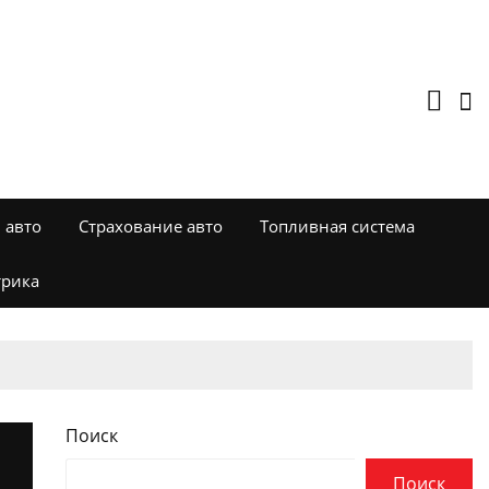
 авто
Страхование авто
Топливная система
трика
Поиск
Поиск