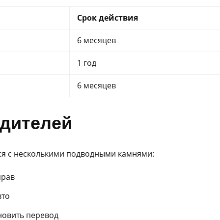
Срок действия
6 месяцев
1 год
6 месяцев
дителей
лся с несколькими подводными камнями:
прав
вто
новить перевод