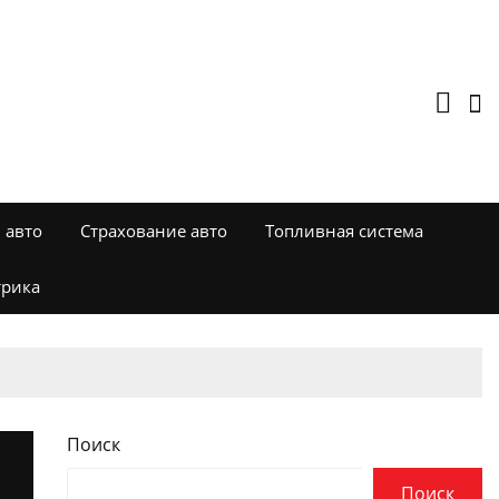
 авто
Страхование авто
Топливная система
трика
Поиск
Поиск