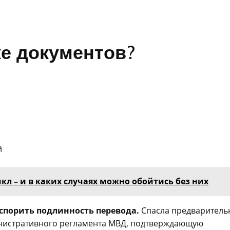
ке документов?
й
л – и в каких случаях можно обойтись без них
спорить подлинность перевода.
Спасла предваритель
инистративного регламента МВД, подтверждающую