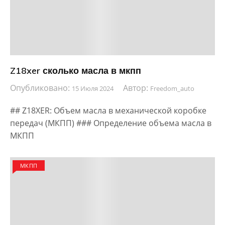
Z18xer сколько масла в мкпп
Опубликовано:
Автор:
15 Июля 2024
Freedom_auto
## Z18XER: Объем масла в механической коробке
передач (МКПП) ### Определение объема масла в
МКПП
МКПП