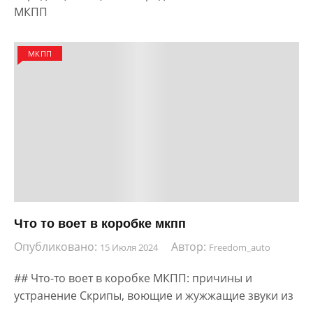
МКПП
МКПП
Что то воет в коробке мкпп
Опубликовано:
Автор:
15 Июля 2024
Freedom_auto
## Что-то воет в коробке МКПП: причины и
устранение Скрипы, воющие и жужжащие звуки из