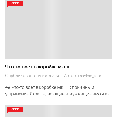
МКПП
Что то воет в коробке мкпп
Опубликовано:
Автор:
15 Июля 2024
Freedom_auto
## Что-то воет в коробке МКПП: причины и
устранение Скрипы, воющие и жужжащие звуки из
МКПП