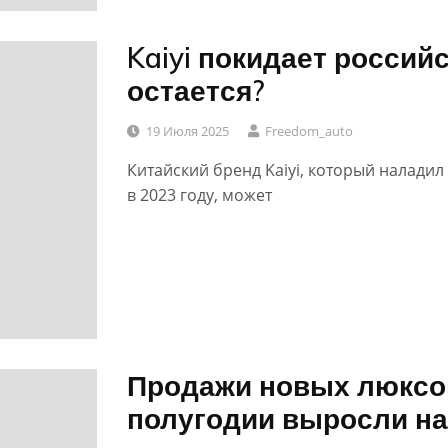
Kaiyi покидает россий
0
остается?
19 Июля 2025
Freedom_auto
Китайский бренд Kaiyi, который налади
в 2023 году, может
Продажи новых люксо
0
полугодии выросли н