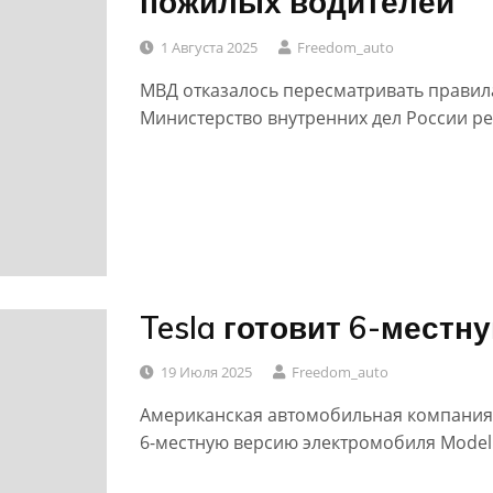
пожилых водителей
1 Августа 2025
Freedom_auto
МВД отказалось пересматривать правила
Министерство внутренних дел России р
Tesla готовит 6-местн
0
19 Июля 2025
Freedom_auto
Американская автомобильная компания 
6-местную версию электромобиля Model 