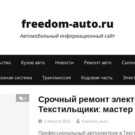
freedom-auto.ru
Автомобильный информационный сайт
ьство
Кузов авто
Новости
Ремонт авто
Салон
озная система
Трансмиссия
Ходовая часть
Элек
Срочный ремонт элект
0
Текстильщики: мастер 
2 Августа 2025
Freedom_auto
Профессиональный автоэлектрик в Текст