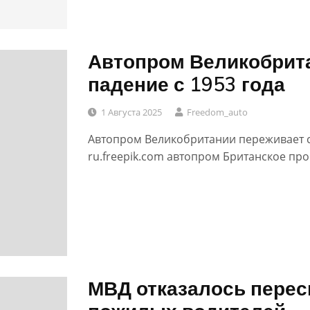
Автопром Великобрит
0
падение с 1953 года
1 Августа 2025
Freedom_auto
Автопром Великобритании переживает с
ru.freepik.com автопром Британское пр
МВД отказалось перес
0