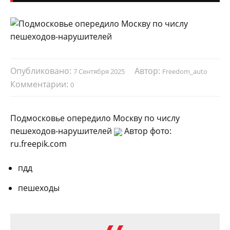
Опубликовано:
Автор:
7 Сентября 2025
Freedom_auto
Комментарии:
0
Подмосковье опередило Москву по числу
пешеходов-нарушителей
Автор фото:
ru.freepik.com
пдд
пешеходы