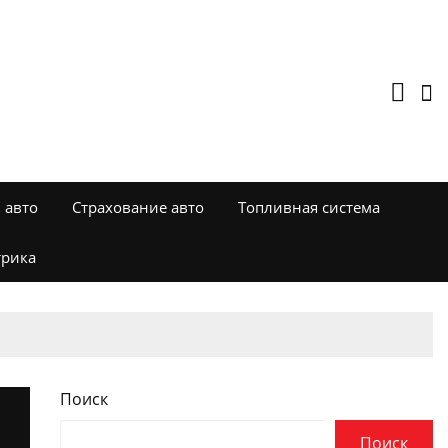
 авто
Страхование авто
Топливная система
трика
Поиск
Поиск