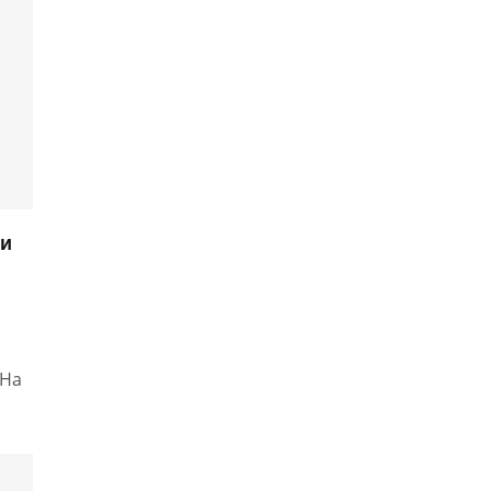
ми
 На