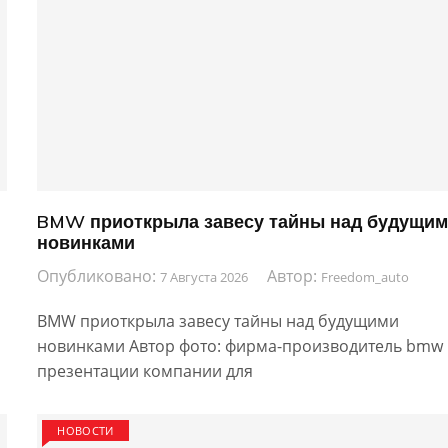
BMW приоткрыла завесу тайны над будущи
новинками
Опубликовано:
Автор:
7 Августа 2026
Freedom_auto
BMW приоткрыла завесу тайны над будущими
новинками Автор фото: фирма-производитель bmw
презентации компании для
НОВОСТИ