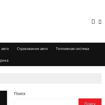
 авто
Страхование авто
Топливная система
трика
Поиск
Поиск