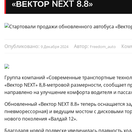
«ВЕКТОР NEXT 8.8»
Опубликовано:
Автор:
Ком
9 Декабря 2024
Freedom_auto
Группа компаний «Современные транспортные техноло
«Вектор NEXT» 8,8-метровой размерности, сообщает п
направлено на улучшение комфорта водителя и пассаж
Обновленный «Вектор NEXT 8.8» теперь оснащается за
пневморессорная) и ведущим мостом с дисковыми тор
нового поколения «Валдай 12».
Благодаря новой подвеске увеличилась плавность хо