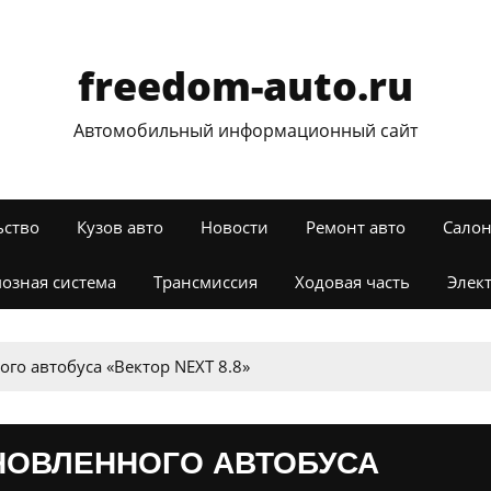
freedom-auto.ru
Автомобильный информационный сайт
ьство
Кузов авто
Новости
Ремонт авто
Салон
озная система
Трансмиссия
Ходовая часть
Элек
го автобуса «Вектор NEXT 8.8»
НОВЛЕННОГО АВТОБУСА