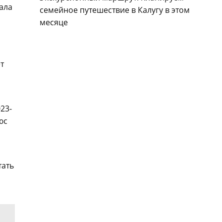
ала
семейное путешествие в Калугу в этом
месяце
т
23-
юс
тать