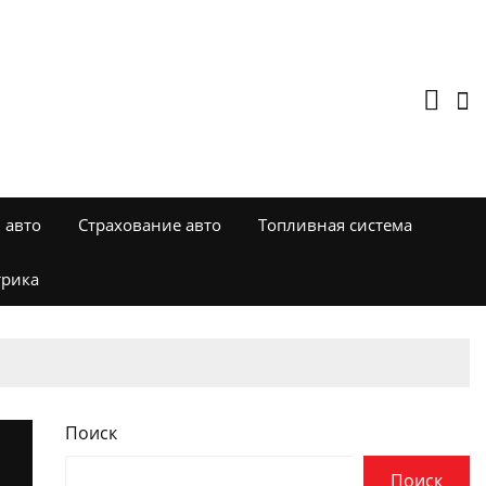
 авто
Страхование авто
Топливная система
трика
Поиск
Поиск