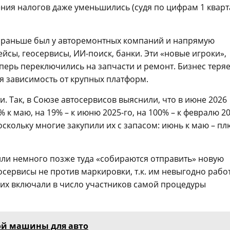
ния налогов даже уменьшились (судя по цифрам 1 кварт
ый раньше был у авторемонтных компаний и напрямую
йсы, геосервисы, ИИ-поиск, банки. Эти «новые игроки»,
перь переключились на запчасти и ремонт. Бизнес теряе
ся зависимость от крупных платформ.
. Так, в Союзе автосервисов выяснили, что в июне 2026
к маю, на 19% – к июню 2025-го, на 100% – к февралю 20
оскольку многие закупили их с запасом: июнь к маю – пл
или немного позже туда «собираются отправить» новую
осервисы не против маркировки, т.к. им невыгодно рабо
 их включали в число участников самой процедуры
ой машины для авто