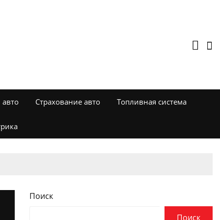
 авто
Страхование авто
Топливная система
трика
Поиск
Поиск