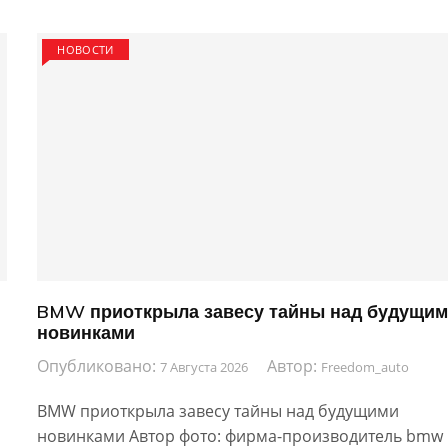
НОВОСТИ
BMW приоткрыла завесу тайны над будущи
новинками
Опубликовано:
Автор:
7 Августа 2026
Freedom_auto
BMW приоткрыла завесу тайны над будущими
новинками Автор фото: фирма-производитель bmw