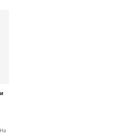
ми
 На