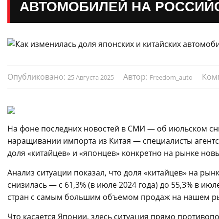
АВТОМОБИЛЕЙ НА РОССИЙ
Опубликовано:
Автор:
Ком
25 Августа 2025
Freedom_auto
На фоне последних новостей в СМИ — об июльском сн
наращивании импорта из Китая — специалисты агентс
доля «китайцев» и «японцев» конкретно на рынке нов
Анализ ситуации показал, что доля «китайцев» на рын
снизилась — с 61,3% (в июле 2024 года) до 55,3% в ию
стран с самым большим объемом продаж на нашем р
Что касается Японии, здесь ситуация прямо противопо