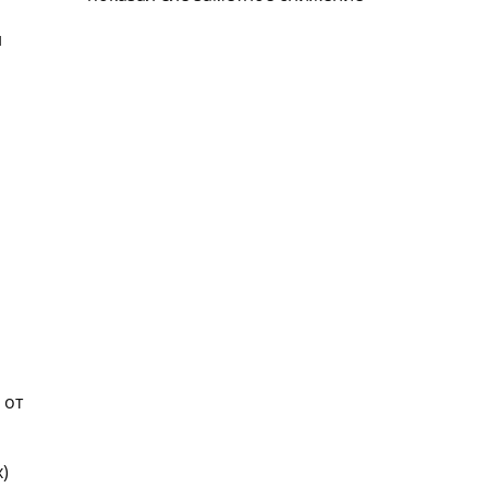
и
 от
)