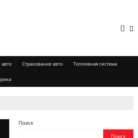
 авто
Страхование авто
Топливная система
трика
Поиск
Поиск