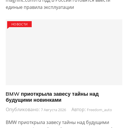
magnific.com/ru пдд В России готовятся ввести
единые правила эксплуатации
НОВОСТИ
BMW приоткрыла завесу тайны над
будущими новинками
Опубликовано:
Автор:
7 Августа 2026
Freedom_auto
BMW приоткрыла завесу тайны над будущими