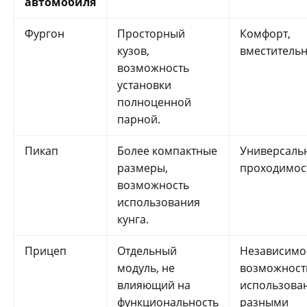
автомобиля
Фургон
Просторный
Комфорт,
кузов,
вместительн
возможность
установки
полноценной
парной.
Пикап
Более компактные
Универсальн
размеры,
проходимос
возможность
использования
кунга.
Прицеп
Отдельный
Независимо
модуль, не
возможност
влияющий на
использован
функциональность
разными