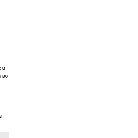
ом
 во
е