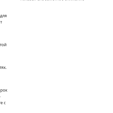
 для
т
стой
тях.
срок
о
е с