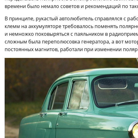
времени было немало советов и рекомендаций по так
В принципе, рукастый автолюбитель справлялся с раб
клемм на аккумуляторе требовалось поменять полярн
и немножко поковыряться с паяльником в радиоприемн
сложным была переполюсовка генератора, а вот мотор
постоянных магнитов, работали при изменении полярн