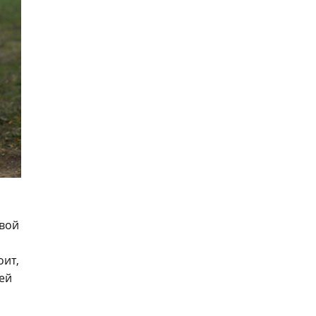
рвой
оит,
ей