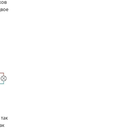
ков
двое
 так
ак