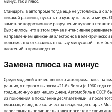
минус, так и плюс.
Стандарты в автопроме тогда еще не устоялись, а с э
никакой разницы, пускать по кузову плюс или минус.
заметное коррозионное разрушение кузовов тех авто
Выяснилось, что в этом случае интенсивнее развивае
направлением движения электронов в электрической ц
повсеместно отказались в пользу минусовой – тем бо
вложений в производство.
Замена плюса на минус
Среди моделей отечественного автопрома плюс на «ма
ранних, у первого выпуска «21-й» Волги (с 1960 года 
традиционную для наших дней). Автомобиль в СССР б
из поколения в поколение десятилетиями, и после то
«массы», изрядное количество владельцев старых Мос
переделывать полярность в электросистеме своих авто