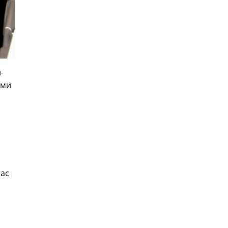
-
ими
час