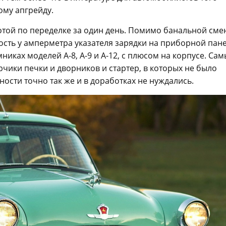
ому апгрейду.
отой по переделке за один день. Помимо банальной сме
ость у амперметра указателя зарядки на приборной пан
иках моделей А-8, А-9 и А-12, с плюсом на корпусе. Са
чики печки и дворников и стартер, в которых не было
ости точно так же и в доработках не нуждались.