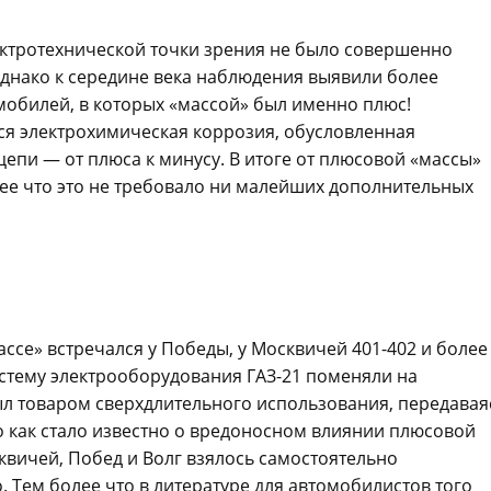
лектротехнической точки зрения не было совершенно
 Однако к середине века наблюдения выявили более
мобилей, в которых «массой» был именно плюс!
тся электрохимическая коррозия, обусловленная
епи — от плюса к минусу. В итоге от плюсовой «массы»
лее что это не требовало ни малейших дополнительных
ссе» встречался у Победы, у Москвичей 401-402 и более
систему электрооборудования ГАЗ-21 поменяли на
ыл товаром сверхдлительного использования, передавая
го как стало известно о вредоносном влиянии плюсовой
квичей, Побед и Волг взялось самостоятельно
. Тем более что в литературе для автомобилистов того