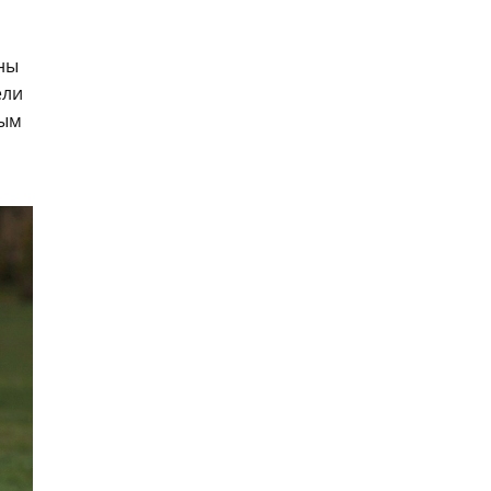
ны
ели
мым