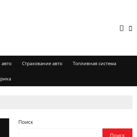
 авто
Страхование авто
Топливная система
трика
Поиск
Поиск