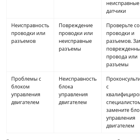
неисправные
датчики
Неисправность
Повреждение
Проверьте со
проводки или
проводки или
проводки и
разъемов
неисправные
разъемов. За
разъемы
поврежденн
провода или
разъемы
Проблемы с
Неисправность
Проконсульт
блоком
блока
с
управления
управления
квалифицир
двигателем
двигателем
специалисто
замените бло
управления
двигателем