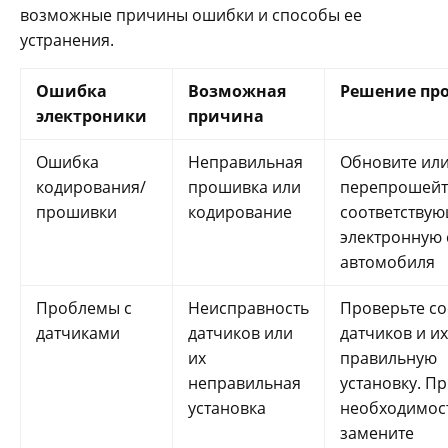
возможные причины ошибки и способы ее
устранения.
Ошибка
Возможная
Решение пр
электроники
причина
Ошибка
Неправильная
Обновите ил
кодирования/
прошивка или
перепрошейт
прошивки
кодирование
соответству
электронную 
автомобиля
Проблемы с
Неисправность
Проверьте со
датчиками
датчиков или
датчиков и их
их
правильную
неправильная
установку. П
установка
необходимос
замените