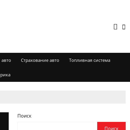
 авто
Страхование авто
Топливная система
трика
Поиск
Поиск