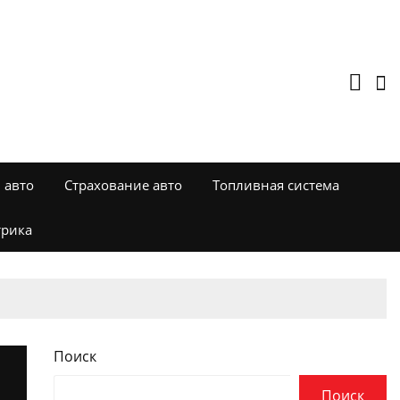
 авто
Страхование авто
Топливная система
трика
Поиск
Поиск