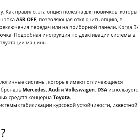
. Как правило, эта опция полезна для новичков, которы
 Кнопка
ASR OFF
, позволяющая отключить опцию, в
ереключения передач или на приборной панели. Когда В
очка. Подробная инструкция по деактивации системы в
сплуатации машины.
алогичные системы, которые имеют отличающиеся
х брендов
Mercedes
,
Audi
и
Volkswagen
.
DSA
используетс
тных средств концерна
Toyota
.
 системы стабилизации курсовой устойчивости, известной
?