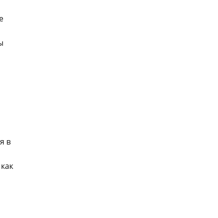
е
ы
я в
 как