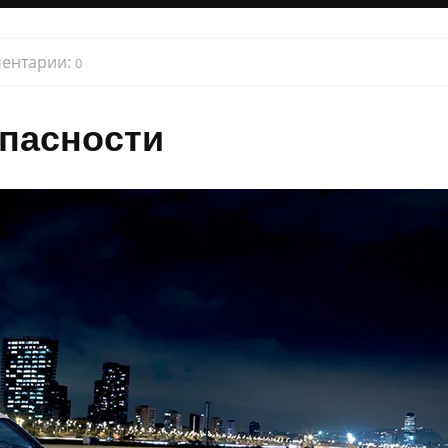
ентарии:
0
пасности