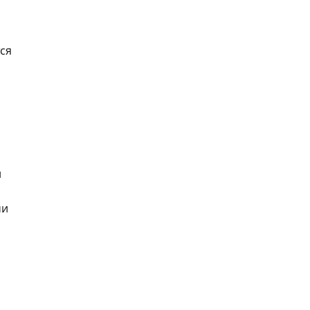
ся
й
ми