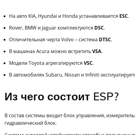
На авто KIA, Hyundai и Honda устанавливается
ESC
.
Rover, BMW и Jaguar комплектуются
DSC
.
Отличительная черта Volvo – система
DTSC
.
В машинах Acura можно встретить
VSA
.
Модели Toyota агрегатируются
VSC
.
В автомобилях Subaru, Nissan и Infiniti эксплуатируе
Из чего состоит ESP?
В состав системы входит блок управления, измерител
гидравлический блок.