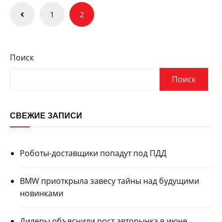
Пагинация
1
2
записей
Поиск
Поиск
СВЕЖИЕ ЗАПИСИ
Роботы-доставщики попадут под ПДД
BMW приоткрыла завесу тайны над будущими
новинками
Дилеры объяснили рост авторынка в июне